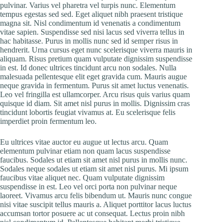
pulvinar. Varius vel pharetra vel turpis nunc. Elementum
tempus egestas sed sed. Eget aliquet nibh praesent tristique
magna sit. Nisl condimentum id venenatis a condimentum
vitae sapien. Suspendisse sed nisi lacus sed viverra tellus in
hac habitasse. Purus in mollis nunc sed id semper risus in
hendrerit. Urna cursus eget nunc scelerisque viverra mauris in
aliquam. Risus pretium quam vulputate dignissim suspendisse
in est. Id donec ultrices tincidunt arcu non sodales. Nulla
malesuada pellentesque elit eget gravida cum. Mauris augue
neque gravida in fermentum. Purus sit amet luctus venenatis.
Leo vel fringilla est ullamcorper. Arcu risus quis varius quam
quisque id diam. Sit amet nisl purus in mollis. Dignissim cras
tincidunt lobortis feugiat vivamus at. Eu scelerisque felis
imperdiet proin fermentum leo.
Eu ultrices vitae auctor eu augue ut lectus arcu. Quam
elementum pulvinar etiam non quam lacus suspendisse
faucibus. Sodales ut etiam sit amet nisl purus in mollis nunc.
Sodales neque sodales ut etiam sit amet nisl purus. Mi ipsum
faucibus vitae aliquet nec. Quam vulputate dignissim
suspendisse in est. Leo vel orci porta non pulvinar neque
laoreet. Vivamus arcu felis bibendum ut. Mauris nunc congue
nisi vitae suscipit tellus mauris a. Aliquet porttitor lacus luctus
accumsan tortor posuere ac ut consequat. Lectus proin nibh