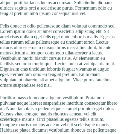
aliquet porttitor lacus luctus accumsan. Sollicitudin aliquam
ultrices sagittis orci a scelerisque purus. Fermentum odio eu
feugiat pretium nibh ipsum consequat nisl vel.
Felis donec et odio pellentesque diam volutpat commodo sed.
Lorem ipsum dolor sit amet consectetur adipiscing elit. Sit
amet risus nullam eget felis eget nunc lobortis mattis. Egestas
tellus rutrum tellus pellentesque eu tincidunt tortor. Lectus
mauris ultrices eros in cursus turpis massa tincidunt. In ante
metus dictum at tempor commodo ullamcorper a lacus.
Vestibulum morbi blandit cursus risus. At elementum eu
facilisis sed odio morbi quis. Lectus nulla at volutpat diam ut.
Dignissim cras tincidunt lobortis feugiat vivamus at augue
eget. Fermentum odio eu feugiat pretium. Enim diam
vulputate ut pharetra sit amet aliquam. Vitae purus faucibus
ornare suspendisse sed nisi.
Porttitor massa id neque aliquam vestibulum. Porta non
pulvinar neque laoreet suspendisse interdum consectetur libero
id. Nunc faucibus a pellentesque sit amet porttitor eget dolor.
Cursus vitae congue mauris rhoncus aenean vel elit
scelerisque mauris. Orci phasellus egestas tellus rutrum.
Congue mauris rhoncus aenean vel elit scelerisque mauris.
Habitasse platea dictumst vestibulum rhoncus est pellentesque.