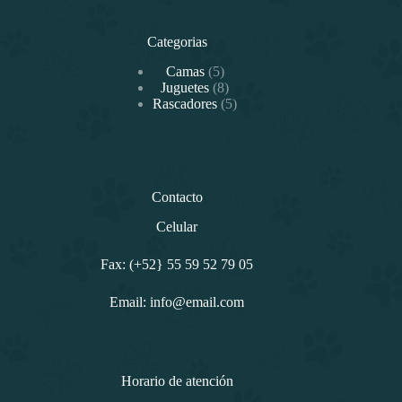
Categorias
5
Camas
5
productos
8
Juguetes
8
productos
5
Rascadores
5
productos
Contacto
Celular
Fax: (+52} 55 59 52 79 05
Email: info@email.com
Horario de atención