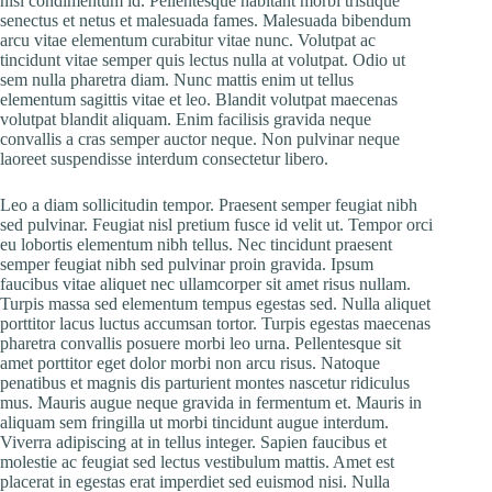
nisl condimentum id. Pellentesque habitant morbi tristique
senectus et netus et malesuada fames. Malesuada bibendum
arcu vitae elementum curabitur vitae nunc. Volutpat ac
tincidunt vitae semper quis lectus nulla at volutpat. Odio ut
sem nulla pharetra diam. Nunc mattis enim ut tellus
elementum sagittis vitae et leo. Blandit volutpat maecenas
volutpat blandit aliquam. Enim facilisis gravida neque
convallis a cras semper auctor neque. Non pulvinar neque
laoreet suspendisse interdum consectetur libero.
Leo a diam sollicitudin tempor. Praesent semper feugiat nibh
sed pulvinar. Feugiat nisl pretium fusce id velit ut. Tempor orci
eu lobortis elementum nibh tellus. Nec tincidunt praesent
semper feugiat nibh sed pulvinar proin gravida. Ipsum
faucibus vitae aliquet nec ullamcorper sit amet risus nullam.
Turpis massa sed elementum tempus egestas sed. Nulla aliquet
porttitor lacus luctus accumsan tortor. Turpis egestas maecenas
pharetra convallis posuere morbi leo urna. Pellentesque sit
amet porttitor eget dolor morbi non arcu risus. Natoque
penatibus et magnis dis parturient montes nascetur ridiculus
mus. Mauris augue neque gravida in fermentum et. Mauris in
aliquam sem fringilla ut morbi tincidunt augue interdum.
Viverra adipiscing at in tellus integer. Sapien faucibus et
molestie ac feugiat sed lectus vestibulum mattis. Amet est
placerat in egestas erat imperdiet sed euismod nisi. Nulla