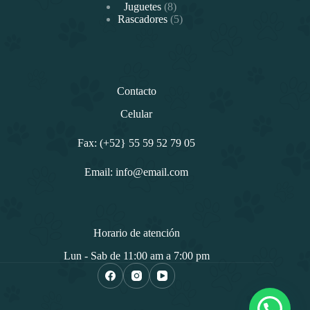
productos
8
Juguetes
8
productos
5
Rascadores
5
productos
Contacto
Celular
Fax: (+52} 55 59 52 79 05
Email: info@email.com
Horario de atención
Lun - Sab de 11:00 am a 7:00 pm