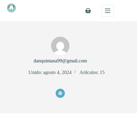
Saltar
al
Carro
contenido
kali
de
compra
danquintana99@gmail.com
Unido: agosto 4, 2024
Artículos: 15