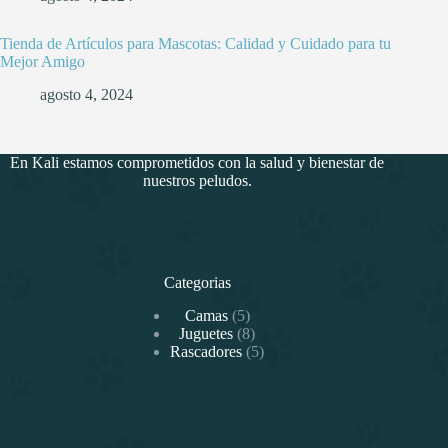
Tienda de Artículos para Mascotas: Calidad y Cuidado para tu
Mejor Amigo
agosto 4, 2024
En Kali estamos comprometidos con la salud y bienestar de
nuestros peludos.
Categorias
5
Camas
5
productos
8
Juguetes
8
productos
5
Rascadores
5
productos