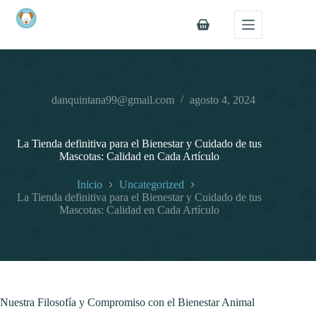
Saltar
al
Carro
contenido
kali
de
compra
danquintana99@gmail.com
agosto 4, 2024
La Tienda definitiva para el Bienestar y Cuidado de tus
Mascotas: Calidad en Cada Artículo
Inicio
Uncategorized
La Tienda definitiva para el Bienestar y Cuidado de tus
Mascotas: Calidad en Cada Artículo
Nuestra Filosofía y Compromiso con el Bienestar Animal